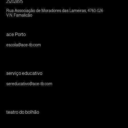
252028515
Rua Associação de Moradores das Lameiras, 4760-026
V.N. Famalicão
ace Porto
escola@ace-tb.com
serviço educativo
sereducativo@ace-tb.com
teatro do bolhão