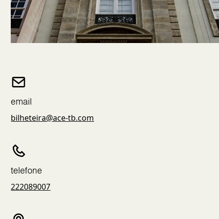
email
bilheteira@ace-tb.com
telefone
222089007