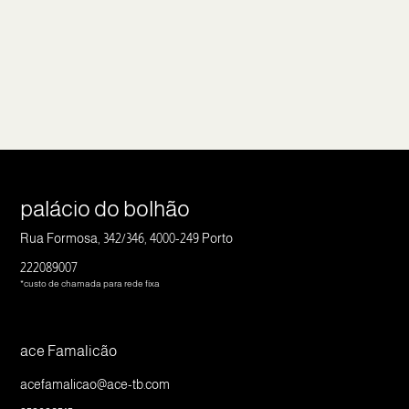
palácio do bolhão
Rua Formosa, 342/346, 4000-249 Porto
222089007
*custo de chamada para rede fixa
ace Famalicão
acefamalicao@ace-tb.com