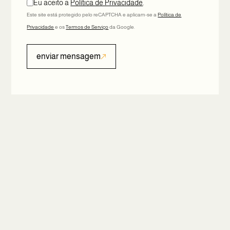
Eu aceito a
Política de Privacidade
.
Este site está protegido pelo reCAPTCHA e aplicam-se a
Política de
Privacidade
e os
Termos de Serviço
da Google.
enviar mensagem