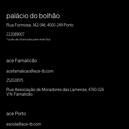
palácio do bolhão
Rua Formosa, 342/346, 4000-249 Porto
222089007
*custo de chamada para rede fixa
ace Famalicão
acefamalicao@ace-tb.com
252028515
Rua Associação de Moradores das Lameiras, 4760-026
V.N. Famalicão
ace Porto
escola@ace-tb.com