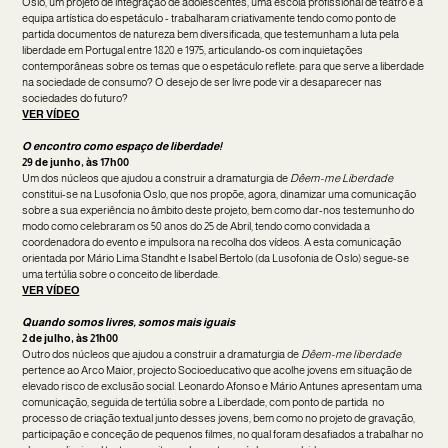
Oslo, um projeto de integração de adolescentes, uma escola profissional de teatro e a
equipa artística do espetáculo - trabalharam criativamente tendo como ponto de
partida documentos de natureza bem diversificada, que testemunham a luta pela
liberdade em Portugal entre 1820 e 1975, articulando-os com inquietações
contemporâneas sobre os temas que o espetáculo reflete: para que serve a liberdade
na sociedade de consumo? O desejo de ser livre pode vir a desaparecer nas
sociedades do futuro?
VER VÍDEO
O encontro como espaço de liberdade!
29 de junho, às 17h00
Um dos núcleos que ajudou a construir a dramaturgia de
Dêem-me Liberdade
constitui-se na Lusofonia Oslo, que nos propõe, agora, dinamizar uma comunicação
sobre a sua experiência no âmbito deste projeto, bem como dar-nos testemunho do
modo como celebraram os 50 anos do 25 de Abril, tendo como convidada a
coordenadora do evento e impulsora na recolha dos vídeos. A esta comunicação
orientada por Mário Lima Standht e Isabel Bertolo (da Lusofonia de Oslo) segue-se
uma tertúlia sobre o conceito de liberdade.
VER VÍDEO
Quando somos livres, somos mais iguais
2 de julho, às 21h00
Outro dos núcleos que ajudou a construir a dramaturgia de
Dêem-me liberdade
pertence ao Arco Maior, projecto Socioeducativo que acolhe jovens em situação de
elevado risco de exclusão social. Leonardo Afonso e Mário Antunes apresentam uma
comunicação, seguida de tertúlia sobre a Liberdade, com ponto de partida no
processo de criação textual junto desses jovens, bem como no projeto de gravação,
participação e conceção de pequenos filmes, no qual foram desafiados a trabalhar no