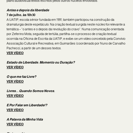
plano audiovisual textos escritos pelos outros núcleos envolvidos.
Antes e depois da liberdade
7 de julho, às 18h30
A UATIP, escola sénior fundada em 1991, também participou na construção da
dramaturgia deste espetáculo. Na criação textual surgida neste núcleo foi relevante a
temática – “o antes e o depois da revolução do cravo”. Numa comunicação orientada
por Zeferino Mota, seguida de tertúlia, partilha-se o processo de criação textual
ocorrida na Oficina de Escrita da UATIP, e exibe-se um vídeo concebido pela Convívio
Associação Cultural e Recreativa, em Guimarães (coordenado por Nuno de Carvalho
Pacheco), a partir de um desses textos.
VER VÍDEO
Estado de Liberdade. Momento ou Duração?
VER VÍDEO
O que me faz Livre?
VER VÍDEO
Livres... Quando Somos Novos.
VER VÍDEO
E Por Falar em Liberdade!?
VER VÍDEO
A Palavra da Minha Vida
VER VÍDEO