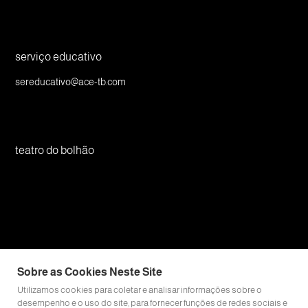
serviço educativo
sereducativo@ace-tb.com
teatro do bolhão
Política de Privacidade
Livro de Reclamações Online
Sobre as Cookies Neste Site
Utilizamos cookies para coletar e analisar informações sobre o
desempenho e o uso do site, para fornecer funções de redes sociais e