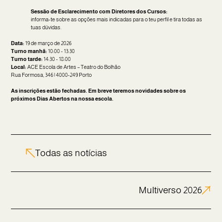
Sessão de Esclarecimento com Diretores dos Cursos:
informa-te sobre as opções mais indicadas para o teu perfil e tira todas as
tuas dúvidas.
Data:
19 de março de 2026
Turno manhã:
10:00 - 13:30
Turno tarde:
14:30 - 18:00
Local:
ACE Escola de Artes – Teatro do Bolhão
Rua Formosa, 346 | 4000-249 Porto
As inscrições estão fechadas. Em breve teremos novidades sobre os
próximos Dias Abertos na nossa escola.
Todas as notícias
Multiverso 2026