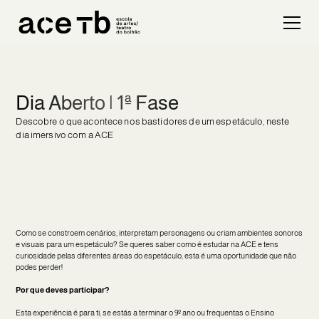
Dia Aberto | 1ª Fase
Descobre o que acontece nos bastidores de um espetáculo, neste
dia imersivo com a ACE
Como se constroem cenários, interpretam personagens ou criam ambientes sonoros
e visuais para um espetáculo? Se queres saber como é estudar na ACE e tens
curiosidade pelas diferentes áreas do espetáculo, esta é uma oportunidade que não
podes perder!
Por que deves participar?
Esta experiência é para ti, se estás a terminar o 9º ano ou frequentas o Ensino