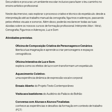
Secundário e procuras um ambiente escolar inclusivo para fazer o teu caminho no
ensino artístico profissional.
Neste dia imersivo, vais explorar o processo criativo e técnico do espetáculo: desde a
interpretação até ao trabalho manual da cenografia, figurinos e adereços, passando
pelos efeitos visuais e sonoros. Além disso, poderás esclarecer todas as tuas
dúvidas sobre os nossos cursos de formação profissional: Intérprete (Ator / Atriz);
Cenografia, Figurinos e Adereços; Luz e Som
Atividades previstas:
Oficina de Composição Criativa de Personagens e Cenários:
liberta a tua imaginação e aprende a criar personagens e espaços
cenográficos.
Oficina Interativa de Luz e Som
:
explora como os efeitos de luz e som transformam um espetáculo.
Aquecimento Coletivo:
uma experiência dinâmica de expressão vocal e corporal.
Ensaio Aberto
do Projeto Texto Contemporâneo
Visita aos bastidores
do Auditório do Palácio do Bolhão
Conversa com Alunas e Alunos Finalistas:
conhece as experiências e desafios da formação em contexto de trabalho
(FCT)