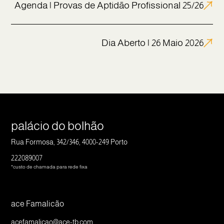
Agenda | Provas de Aptidão Profissional 25/26
Dia Aberto | 26 Maio 2026
palácio do bolhão
Rua Formosa, 342/346, 4000-249 Porto
222089007
*custo de chamada para rede fixa
ace Famalicão
acefamalicao@ace-tb.com