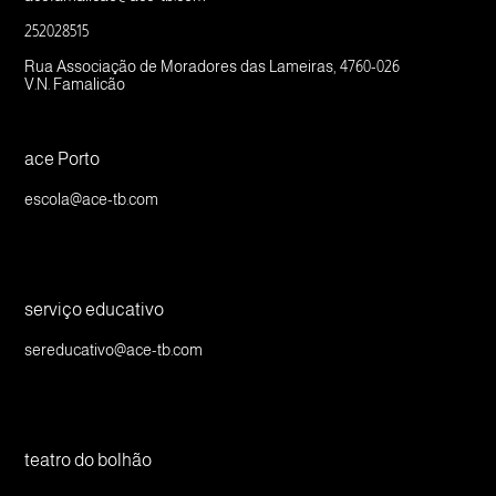
252028515
Rua Associação de Moradores das Lameiras, 4760-026
V.N. Famalicão
ace Porto
escola@ace-tb.com
serviço educativo
sereducativo@ace-tb.com
teatro do bolhão