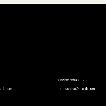
serviço educativo
e-tb.com
sereducativo@ace-tb.com