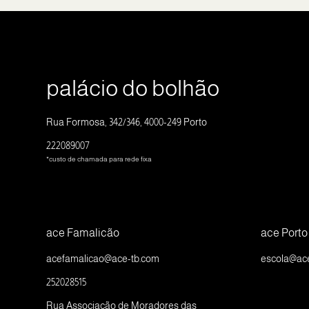
palácio do bolhão
Rua Formosa, 342/346, 4000-249 Porto
222089007
*custo de chamada para rede fixa
ace Famalicão
ace Porto
acefamalicao@ace-tb.com
escola@ac
252028515
Rua Associação de Moradores das