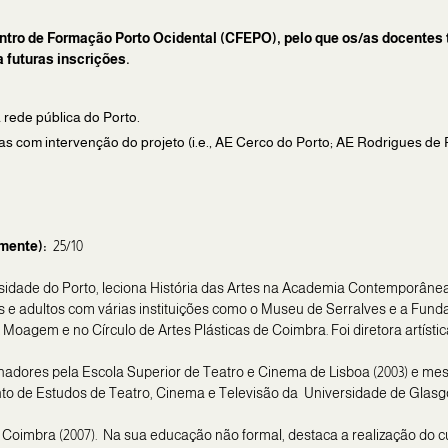
ntro de Formação Porto Ocidental (CFEPO), pelo que os/as docentes t
 futuras inscrições.
rede pública do Porto.
 com intervenção do projeto (i.e., AE Cerco do Porto; AE Rodrigues de 
mente):
25/10
ersidade do Porto, leciona História das Artes na Academia Contemporân
e adultos com várias instituições como o Museu de Serralves e a Fund
Moagem e no Círculo de Artes Plásticas de Coimbra. Foi diretora artíst
adores pela Escola Superior de Teatro e Cinema de Lisboa (2003) e me
nto de Estudos de Teatro, Cinema e Televisão da Universidade de Glasg
 Coimbra (2007). Na sua educação não formal, destaca a realização do 