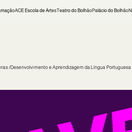
amação
ACE Escola de Artes
Teatro do Bolhão
Palácio do Bolhão
N
avras /Desenvolvimento e Aprendizagem da Língua Portuguesa