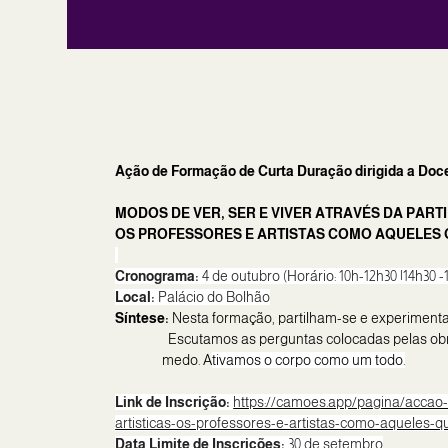
Ação de Formação de Curta Duração dirigida a Doc
MODOS DE VER, SER E VIVER ATRAVÉS DA PART
OS PROFESSORES E ARTISTAS COMO AQUELES
Cronograma:
4 de outubro (Horário: 10h-12h30 |14h30 -
Local:
Palácio do Bolhão
Síntese:
Nesta formação, partilham-se e experimenta
Escutamos as perguntas colocadas pelas obra
medo. A
tivamos o corpo como um todo.
Link de Inscrição:
https://camoes.app/pagina/accao-
artisticas-os-professores-e-artistas-como-aquel
Data Limite de Inscrições:
30 de setembro