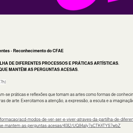
entes -
Reconhecimento do CFAE
ILHA DE DIFERENTES PROCESSOS E PRÁTICAS ARTÍSTICAS.
 QUE MANTÊM AS PERGUNTAS ACESAS.
17h)
m-se práticas e reflexões que tomam as artes como formas de conhecim
s de arte. Exercitamos a atenção, a expressão, a escuta e a imaginaç
formacao/acd-modos-de-ver-ser-e-viver-atraves-da-partilha-de-diferen
es-que-mantem-as-perguntas-acesas/4082/UQ84aly7sCTK4TYS7wbZ