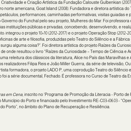
 Criatividade e Criação Artística da Fundação Calouste Gulbenkian (2007
orte americana, Goat Island (2008). Fundadora e diretora artística do T
espetáculos, performances, caminhadas performativas, visitas guiadas e 
o Governo do Funchal pelo seu projeto, Mulheres do Mar. Foi professora 
ias instituições públicas e privadas, concebendo, desenvolvendo, e reali
 integrou o projeto 10×10 (2012-2017) e o projeto Operação Stop (2012-20
cinas de arte e filosofia, produzidas pelo Teatro do Silêncio e a Fábrica
surgiu alguma coisa?”. Foi diretora artística do projeto Raízes da Curios
onde resultou o livro “Raízes da Curiosidade – Tempo de Ciência e Arte
a releitura dos clássicos da literatura, Alice no País das Maravilhas e
os realizadores Filipa Reis e João Miller Guerra, da série de televisão, O
rtista formadora, o projeto LADO P, uma coprodução Teatro do Silêncio 
 foi a série documental, Fechado. É professora no Curso de Teatro da E
ras em Cena
, inscrito no ‘Programa de Promoção da Literacia - Porto d
Município do Porto e financiado pelo Investimento RE-C03-i06.03 - “Op
o Porto”, no âmbito do Plano de Recuperação e Resiliência.