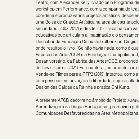
Teatro, com Alexander Kelly, criado pelo Programa de
workshop em Performance, com a companhia de teatro n
coordena e produz vários projetos artísticos, desde 
uma Bolsa de Criação Artística na área da escrita pel
secundário (2002-2012) e desde 2012, trabalha com vár
educativas que articulam a imaginação e o pensamento:
Descobrir da Fundação Calouste Gulbenkian. Dirigiu ofi
onde resultou o livro, “Se não havia nada, como é que 
Fábrica das Artes/CCB e a Fundação Champalimaud, de 
Desaniversário, da Fábrica das Artes/CCB, propondo um
de Lewis Carroll (2021). Foi coautora, juntamente com 
Vende-se Filmes para a RTP2 (2019). Integrou, como a
com pessoas em privação de liberdade, cujo resultado
Design das Caldas da Rainha e pratica Chi Kung.
A presente AFCD decorre no âmbito do Projeto
Palav
Aprendizagem da Língua Portuguesa’, promovido pelo 
Comunidades Desfavorecidas na Área Metropolitana d